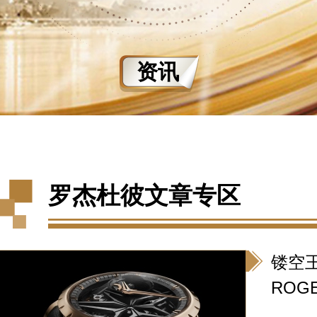
资讯
罗杰杜彼文章专区
镂空王
ROG
级世