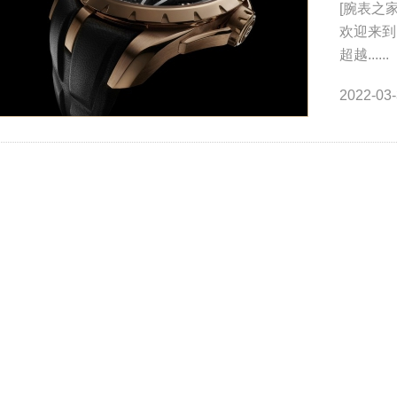
[腕表之
欢迎来到R
超越......
2022-03