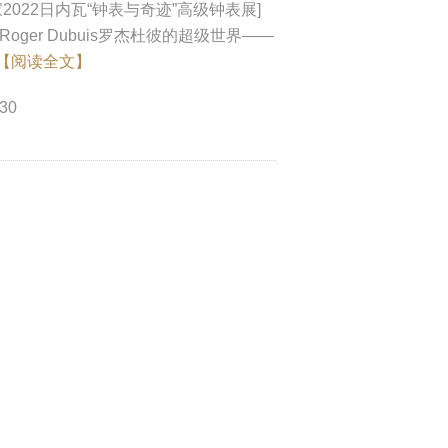
家2022日内瓦“钟表与奇迹”高级钟表展]
oger Dubuis罗杰杜彼的超级世界——
【阅读全文】
-30