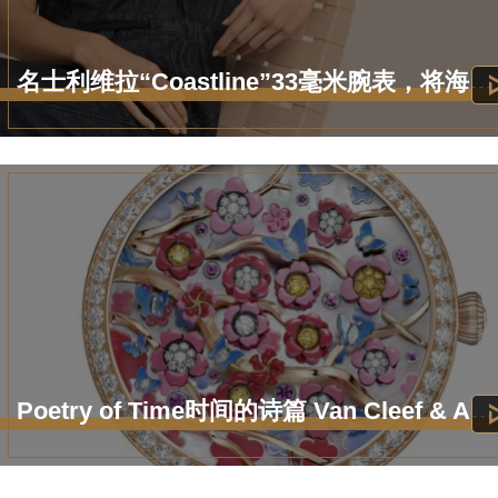
名士利维拉“Coastline”33毫米腕表，将海岸线戴在腕间
Poetry of Time时间的诗篇 Van Cleef & Arpels梵克雅宝全新时计臻品