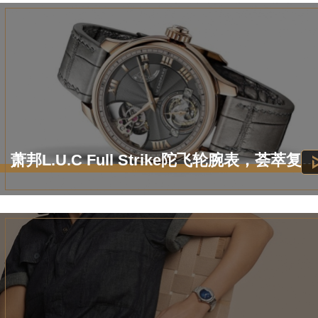
萧邦L.U.C Full Strike陀飞轮腕表，荟萃复杂功能的鸣响报时巅峰巨作