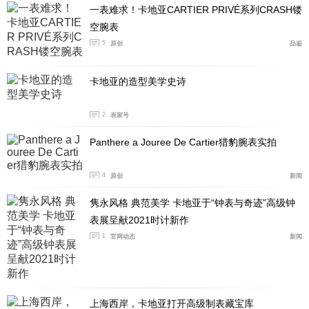
一表难求！卡地亚CARTIER PRIVÉ系列CRASH镂
空腕表
5
原创
品鉴
卡地亚的造型美学史诗
2
表家号
如今，Tank Chinoise腕表推出全新设计，在长方形
表盘内搭载神秘的镂空机芯。
Panthere a Jouree De Cartier猎豹腕表实拍
卡地亚将此标志性复杂功能置入金质腕表的表壳之
4
原创
新闻
中。镂空表盘令机芯的齿轮系若隐若现，犹如中式传统窗
隽永风格 典范美学 卡地亚于“钟表与奇迹”高级钟
格。源自中国传统工艺的黑漆和红漆，则增添了华贵气韵
表展呈献2021时计新作
和深邃效果。卡地亚为这款精美的Tank Chinoise腕表专门
1
官网动态
新闻
研制9627 MC型镂空机芯。
另外，卡地亚还推出低调大气的时分显示表款，以铂
金、黄金或玫瑰金打造，并搭载品牌目前最纤薄的机械机
上海西岸，卡地亚打开高级制表藏宝库