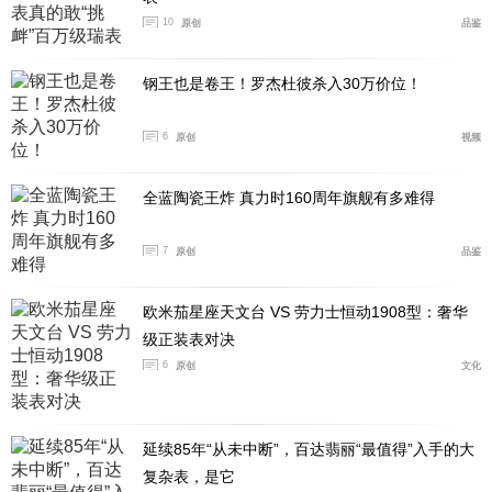
10
原创
品鉴
钢王也是卷王！罗杰杜彼杀入30万价位！
6
原创
视频
全蓝陶瓷王炸 真力时160周年旗舰有多难得
7
原创
品鉴
欧米茄星座天文台 VS 劳力士恒动1908型：奢华
级正装表对决
6
原创
文化
延续85年“从未中断”，百达翡丽“最值得”入手的大
复杂表，是它