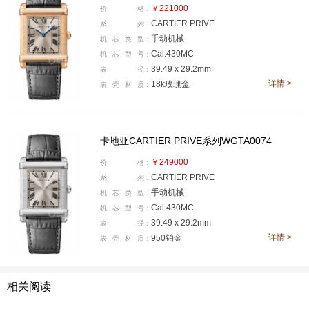
致力于多种文化中探寻艺术灵感及其在珠宝和制表中的应
￥221000
价
格：
用。在此之前，卡地亚就以装饰中式意象元素的精美珍贵
CARTIER PRIVE
系
列：
手动机械
机
芯
类
型：
器物而独树一帜，包括珠宝、化妆盒、粉盒及座钟。
Cal.430MC
机
芯
型
号：
39.49 x 29.2mm
表
径：
Tank Chinoise腕表的设计美学向中式庙宇的建筑风格
详情 >
18k玫瑰金
表
壳
材
质：
和寺庙门廊的几何造型致敬。卡地亚在Tank Chinoise腕表
的垂直表耳上方设置水平轴，重现门廊结构。今年，这款
别具一格的腕表将迎来100周年纪念。虽然它曾衍生出许
卡地亚CARTIER PRIVE系列WGTA0074
多表款，但此前在Cartier Libre系列中亮相之后，自2004
￥249000
价
格：
年至今未曾推出新的设计。
CARTIER PRIVE
系
列：
手动机械
机
芯
类
型：
两款全新腕表
Cal.430MC
机
芯
型
号：
39.49 x 29.2mm
表
径：
详情 >
950铂金
表
壳
材
质：
相关阅读