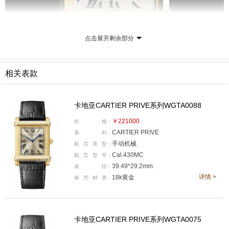
点击展开剩余部分
相关表款
卡地亚CARTIER PRIVE系列WGTA0088
￥221000
价
格：
CARTIER PRIVE
系
列：
手动机械
机
芯
类
型：
Tank腕表由路易·卡地亚（Louis Cartier）于1917年设
Cal.430MC
机
芯
型
号：
39.49*29.2mm
表
径：
计，并于1919年开始发售，是卡地亚和制表史上的典范之
详情 >
18k黄金
表
壳
材
质：
作。自面世以来，精准的造型和简约的线条令它随着时间
不断演变，散发历久弥新的魅力。
Tank Chinoise腕表于1922年问世，当时路易·卡地亚
卡地亚CARTIER PRIVE系列WGTA0075