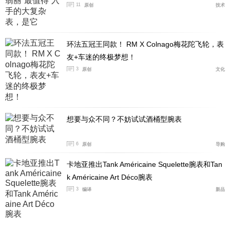
11
原创
技术
环法五冠王同款！ RM X Colnago梅花陀飞轮，表
友+车迷的终极梦想！
3
原创
文化
想要与众不同？不妨试试酒桶型腕表
6
原创
导购
卡地亚推出Tank Américaine Squelette腕表和Tan
k Américaine Art Déco腕表
3
编译
新品