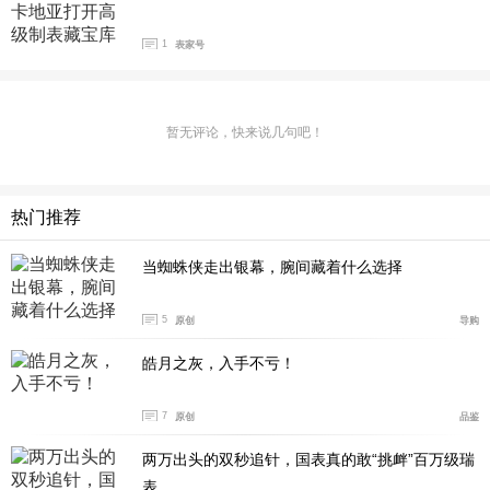
芯：430 MC型机芯。
1
表家号
暂无评论，快来说几句吧！
热门推荐
当蜘蛛侠走出银幕，腕间藏着什么选择
5
原创
导购
皓月之灰，入手不亏！
7
原创
品鉴
两万出头的双秒追针，国表真的敢“挑衅”百万级瑞
表